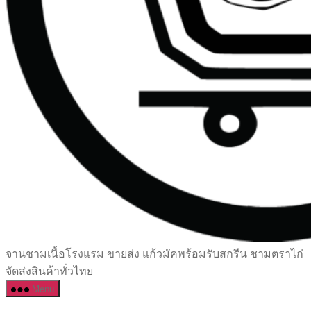
เซรามิค
จานชามเนื้อโรงแรม ขายส่ง แก้วมัคพร้อมรับสกรีน ชามตราไก่
ครบ
จัดส่งสินค้าทั่วไทย
ครัน
Menu
ราคา