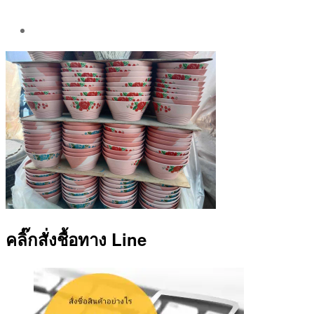
Post
author
By
Aea
คลิ๊กสั่งชื้อทาง Line