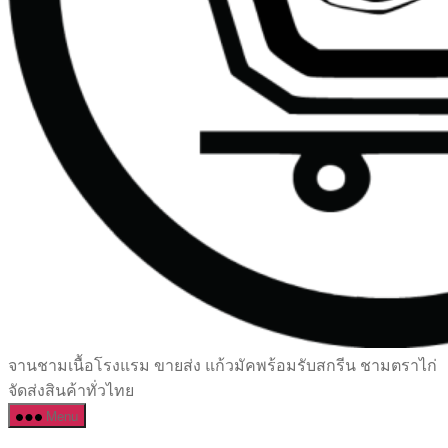
เซรามิค
จานชามเนื้อโรงแรม ขายส่ง แก้วมัคพร้อมรับสกรีน ชามตราไก่
ครบ
จัดส่งสินค้าทั่วไทย
ครัน
Menu
ราคา