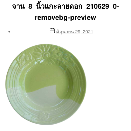
จาน_8_นิ้วแกะลายดอก_210629_0-
removebg-preview
Post
Post
มิถุนายน 29, 2021
author
date
By
Aea