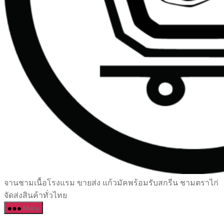
เซรามิค
จานชามเนื้อโรงแรม ขายส่ง แก้วมัคพร้อมรับสกรีน ชามตราไก่
ครบ
จัดส่งสินค้าทั่วไทย
ครัน
Menu
ราคา