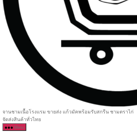
เซรามิค
จานชามเนื้อโรงแรม ขายส่ง แก้วมัคพร้อมรับสกรีน ชามตราไก่
ครบ
จัดส่งสินค้าทั่วไทย
ครัน
Menu
ราคา