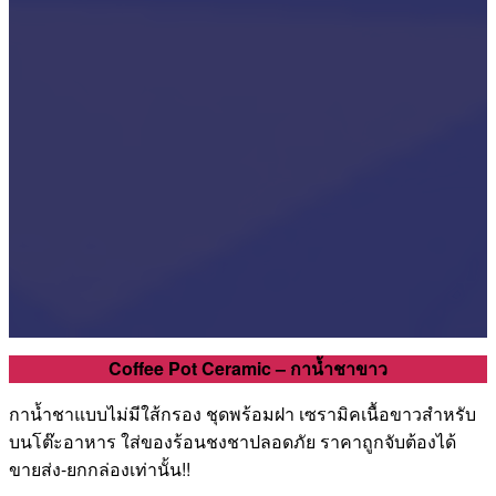
Coffee Pot Ceramic – กาน้ำชาขาว
กาน้ำชาแบบไม่มีใส้กรอง ชุดพร้อมฝา เซรามิคเนื้อขาวสำหรับ
บนโต๊ะอาหาร ใส่ของร้อนชงชาปลอดภัย ราคาถูกจับต้องได้
ขายส่ง-ยกกล่องเท่านั้น!!