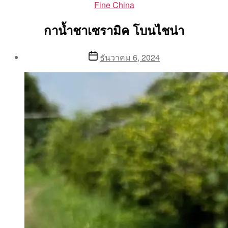
Categories
Fine China
กาน้ำชาเซรามิค โบนไชน่า
Post
Post
ธันวาคม 6, 2024
author
date
By
Aea