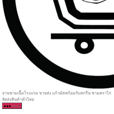
เซรามิค
จานชามเนื้อโรงแรม ขายส่ง แก้วมัคพร้อมรับสกรีน ชามตราไก่
ครบ
จัดส่งสินค้าทั่วไทย
ครัน
Menu
ราคา