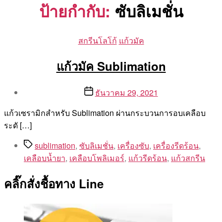
ป้ายกำกับ:
ซับลิเมชั่น
Categories
สกรีนโลโก้
แก้วมัค
แก้วมัค Sublimation
Post
Post
ธันวาคม 29, 2021
author
date
By
แก้วเซรามิกสำหรับ Sublimation ผ่านกระบวนการอบเคลือบ
Aea
ระดั […]
Tags
sublimation
,
ซับลิเมชั่น
,
เครื่องซับ
,
เครื่องรีดร้อน
,
เคลือบน้ำยา
,
เคลือบโพลิเมอร์
,
แก้วรีดร้อน
,
แก้วสกรีน
คลิ๊กสั่งชื้อทาง Line