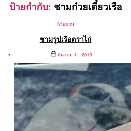
ป้ายกำกับ:
ชามก๋วยเตี๋ยวเรือ
Categories
ถ้วยชาม
ชามรูปเรือตราไก่
Post
Post
มีนาคม 11, 2018
author
date
By
Aea