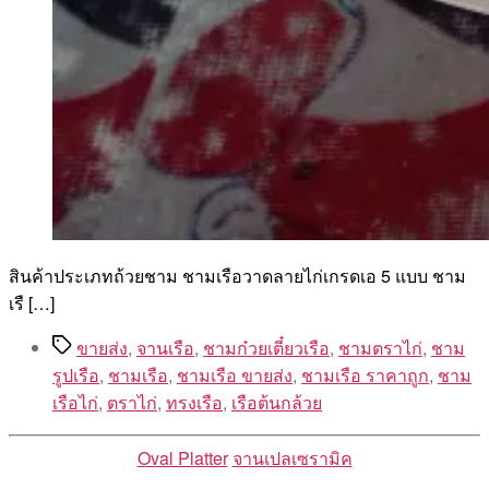
สินค้าประเภทถ้วยชาม ชามเรือวาดลายไก่เกรดเอ 5 แบบ ชาม
เรื […]
Tags
ขายส่ง
,
จานเรือ
,
ชามก๋วยเตี๋ยวเรือ
,
ชามตราไก่
,
ชาม
รูปเรือ
,
ชามเรือ
,
ชามเรือ ขายส่ง
,
ชามเรือ ราคาถูก
,
ชาม
เรือไก่
,
ตราไก่
,
ทรงเรือ
,
เรือต้นกล้วย
Categories
Oval Platter
จานเปลเซรามิค