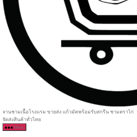
เซรามิค
จานชามเนื้อโรงแรม ขายส่ง แก้วมัคพร้อมรับสกรีน ชามตราไก่
ครบ
จัดส่งสินค้าทั่วไทย
ครัน
Menu
ราคา