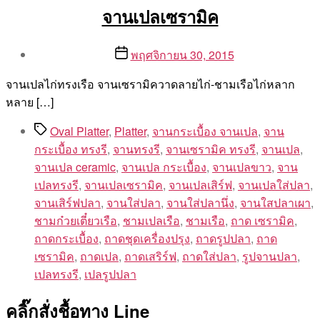
จานเปลเซรามิค
Post
Post
พฤศจิกายน 30, 2015
author
date
By
จานเปลไก่ทรงเรือ จานเซรามิควาดลายไก่-ชามเรือไก่หลาก
Aea
หลาย […]
Tags
Oval Platter
,
Platter
,
จานกระเบื้อง จานเปล
,
จาน
กระเบื้อง ทรงรี
,
จานทรงรี
,
จานเซรามิค ทรงรี
,
จานเปล
,
จานเปล ceramic
,
จานเปล กระเบื้อง
,
จานเปลขาว
,
จาน
เปลทรงรี
,
จานเปลเซรามิค
,
จานเปลเสิร์ฟ
,
จานเปลใส่ปลา
,
จานเสิร์ฟปลา
,
จานใส่ปลา
,
จานใส่ปลานึ่ง
,
จานใสปลาเผา
,
ชามก๋วยเตี๋ยวเรือ
,
ชามเปลเรือ
,
ชามเรือ
,
ถาด เซรามิค
,
ถาดกระเบื้อง
,
ถาดชุดเครื่องปรุง
,
ถาดรูปปลา
,
ถาด
เซรามิค
,
ถาดเปล
,
ถาดเสริร์ฟ
,
ถาดใส่ปลา
,
รูปจานปลา
,
เปลทรงรี
,
เปลรูปปลา
คลิ๊กสั่งชื้อทาง Line