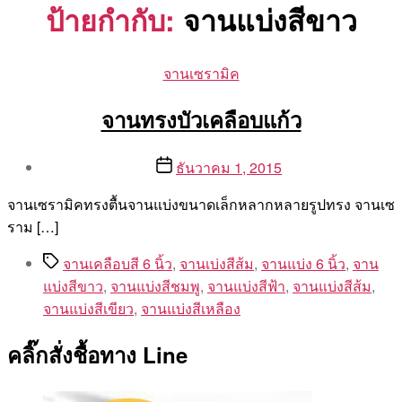
ป้ายกำกับ:
จานแบ่งสีขาว
Categories
จานเซรามิค
จานทรงบัวเคลือบแก้ว
Post
Post
ธันวาคม 1, 2015
author
date
By
จานเซรามิคทรงตื้นจานแบ่งขนาดเล็กหลากหลายรูปทรง จานเซ
Aea
ราม […]
Tags
จานเคลือบสี 6 นิ้ว
,
จานเบ่งสีส้ม
,
จานแบ่ง 6 นิ้ว
,
จาน
แบ่งสีขาว
,
จานแบ่งสีชมพู
,
จานแบ่งสีฟ้า
,
จานแบ่งสีส้ม
,
จานแบ่งสีเขียว
,
จานแบ่งสีเหลือง
คลิ๊กสั่งชื้อทาง Line