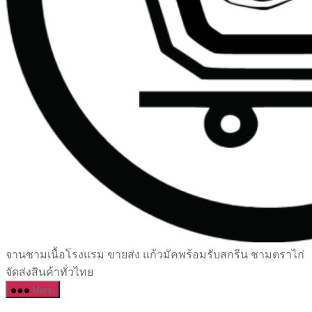
เซรามิค
จานชามเนื้อโรงแรม ขายส่ง แก้วมัคพร้อมรับสกรีน ชามตราไก่
ครบ
จัดส่งสินค้าทั่วไทย
ครัน
Menu
ราคา