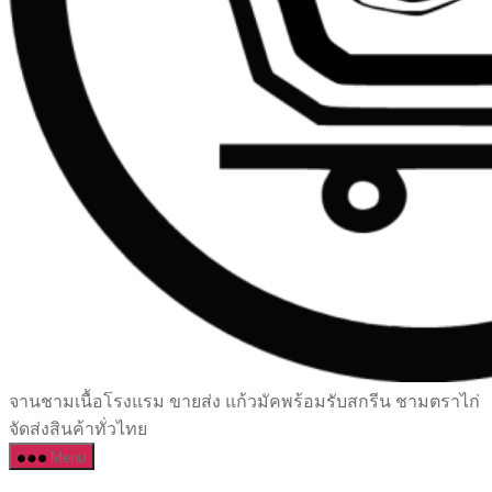
เซรามิค
จานชามเนื้อโรงแรม ขายส่ง แก้วมัคพร้อมรับสกรีน ชามตราไก่
ครบ
จัดส่งสินค้าทั่วไทย
ครัน
Menu
ราคา