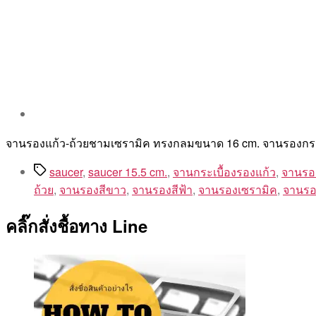
Post
author
By
จานรองแก้ว-ถ้วยชามเซรามิค ทรงกลมขนาด 16 cm. จานรองกร
Aea
Tags
saucer
,
saucer 15.5 cm.
,
จานกระเบื้องรองแก้ว
,
จานรอ
ถ้วย
,
จานรองสีขาว
,
จานรองสีฟ้า
,
จานรองเซรามิค
,
จานรอ
คลิ๊กสั่งชื้อทาง Line