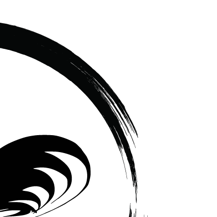
เซรามิค
ครบ
ครัน
ราคา
โรงงาน