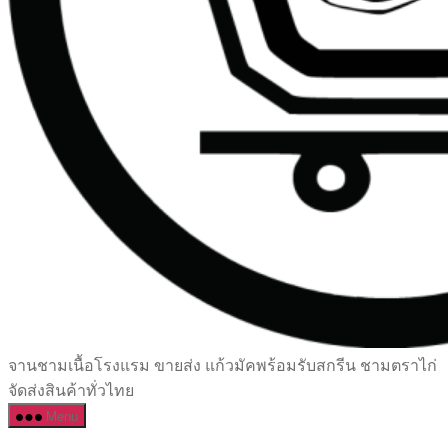
เซรามิค
จานชามเนื้อโรงแรม ขายส่ง แก้วมัคพร้อมรับสกรีน ชามตราไก่
ครบ
จัดส่งสินค้าทั่วไทย
ครัน
Menu
ราคา