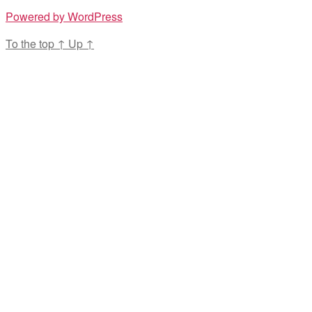
Powered by WordPress
To the top
↑
Up
↑