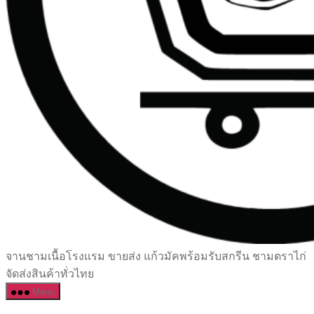
เซรามิค
จานชามเนื้อโรงแรม ขายส่ง แก้วมัคพร้อมรับสกรีน ชามตราไก่
ครบ
จัดส่งสินค้าทั่วไทย
ครัน
Menu
ราคา