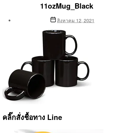
11ozMug_Black
Post
Post
สิงหาคม 12, 2021
author
date
By
Aea
คลิ๊กสั่งชื้อทาง Line