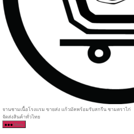
เซรามิค
จานชามเนื้อโรงแรม ขายส่ง แก้วมัคพร้อมรับสกรีน ชามตราไก่
ครบ
จัดส่งสินค้าทั่วไทย
ครัน
Menu
ราคา