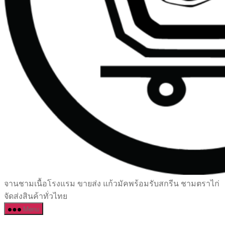
เซรามิค
จานชามเนื้อโรงแรม ขายส่ง แก้วมัคพร้อมรับสกรีน ชามตราไก่
ครบ
จัดส่งสินค้าทั่วไทย
ครัน
Menu
ราคา