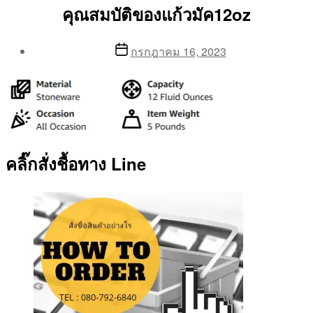
คุณสมบัติของแก้วมัค12oz
Post
Post
กรกฎาคม 16, 2023
author
date
By
Aea
คลิ๊กสั่งชื้อทาง Line