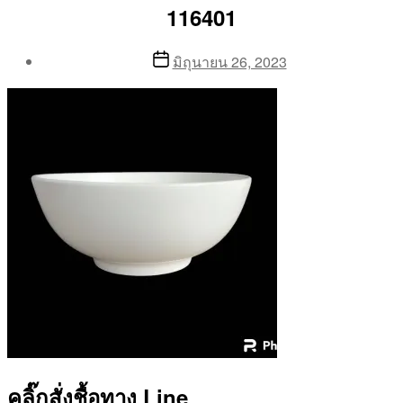
116401
Post
Post
มิถุนายน 26, 2023
author
date
By
Aea
คลิ๊กสั่งชื้อทาง Line