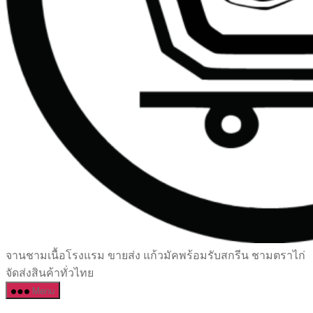
เซรามิค
จานชามเนื้อโรงแรม ขายส่ง แก้วมัคพร้อมรับสกรีน ชามตราไก่
ครบ
จัดส่งสินค้าทั่วไทย
ครัน
Menu
ราคา