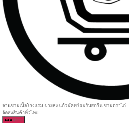
เซรามิค
จานชามเนื้อโรงแรม ขายส่ง แก้วมัคพร้อมรับสกรีน ชามตราไก่
ครบ
จัดส่งสินค้าทั่วไทย
ครัน
Menu
ราคา