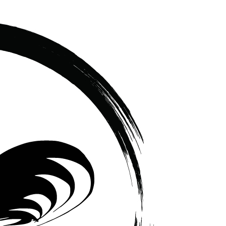
เซรามิค
ครบ
ครัน
ราคา
โรงงาน