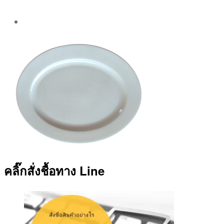
Post
author
By
Aea
คลิ๊กสั่งชื้อทาง Line