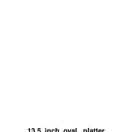
13.5_inch_oval _platter