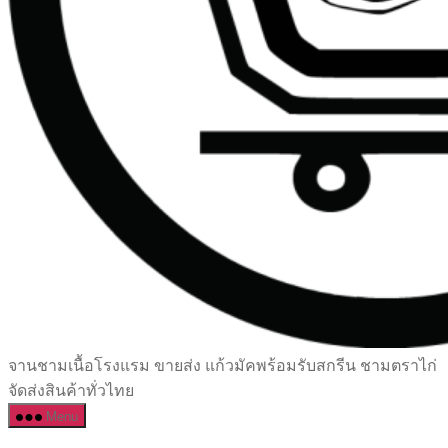
เซรามิค
จานชามเนื้อโรงแรม ขายส่ง แก้วมัคพร้อมรับสกรีน ชามตราไก่
ครบ
จัดส่งสินค้าทั่วไทย
ครัน
Menu
ราคา