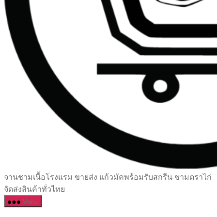
เซรามิค
จานชามเนื้อโรงแรม ขายส่ง แก้วมัคพร้อมรับสกรีน ชามตราไก่
ครบ
จัดส่งสินค้าทั่วไทย
ครัน
Menu
ราคา