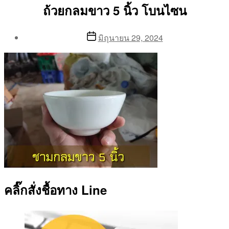
ถ้วยกลมขาว 5 นิ้ว โบนไซน
Post
Post
มิถุนายน 29, 2024
author
date
By
Aea
คลิ๊กสั่งชื้อทาง Line