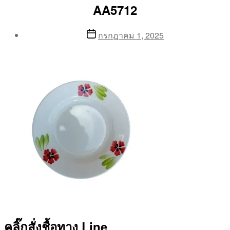
AA5712
Post
Post
กรกฎาคม 1, 2025
author
date
By
Aea
คลิ๊กสั่งชื้อทาง Line