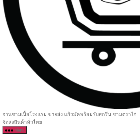
เซรามิค
จานชามเนื้อโรงแรม ขายส่ง แก้วมัคพร้อมรับสกรีน ชามตราไก่
ครบ
จัดส่งสินค้าทั่วไทย
ครัน
Menu
ราคา