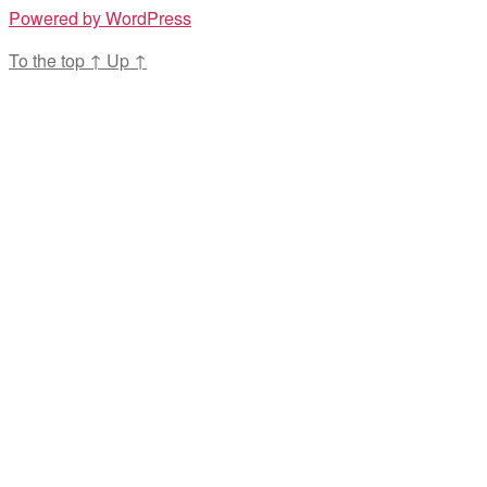
Powered by WordPress
To the top
↑
Up
↑