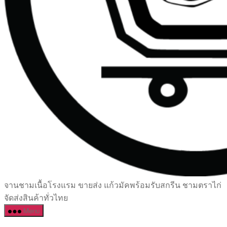
เซรามิค
จานชามเนื้อโรงแรม ขายส่ง แก้วมัคพร้อมรับสกรีน ชามตราไก่
ครบ
จัดส่งสินค้าทั่วไทย
ครัน
Menu
ราคา