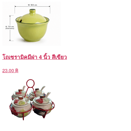
โถเซรามิคมีฝา 4 นิ้ว สีเขียว
23.00 ฿