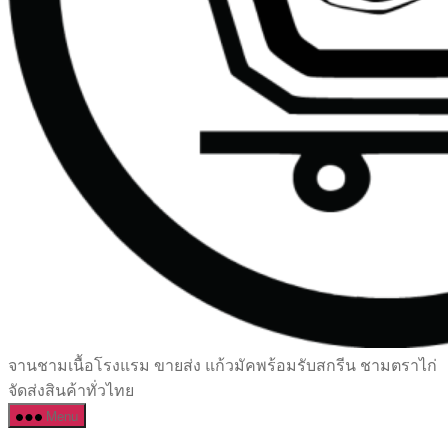
เซรามิค
จานชามเนื้อโรงแรม ขายส่ง แก้วมัคพร้อมรับสกรีน ชามตราไก่
ครบ
จัดส่งสินค้าทั่วไทย
ครัน
Menu
ราคา