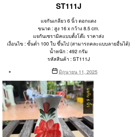
ST111J
แจกันเกลียว 6 นิ้ว ดอกแดง
ขนาด : สูง 16 x กว้าง 8.5 cm.
แจกันเซรามิคแบบตั้งโต๊ะ ราคาส่ง
เงื่อนไข : ขั้นต่ำ 100 ใบ ขึ้นไป (สามารถคละแบบลายอื่นได้)
น้ำหนัก : 492 กรัม
รหัสสินค้า : ST111J
Post
Post
มิถุนายน 11, 2025
author
date
By
Aea