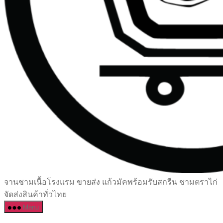
เซรามิค
จานชามเนื้อโรงแรม ขายส่ง แก้วมัคพร้อมรับสกรีน ชามตราไก่
ครบ
จัดส่งสินค้าทั่วไทย
ครัน
Menu
ราคา