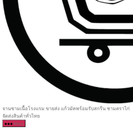
เซรามิค
จานชามเนื้อโรงแรม ขายส่ง แก้วมัคพร้อมรับสกรีน ชามตราไก่
ครบ
จัดส่งสินค้าทั่วไทย
ครัน
Menu
ราคา