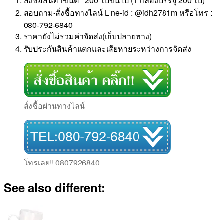
สั่งชื้อสินค้าขั้นต่ำ 200 ใบขึ้นไป (1 กล่องบรรจุ 200 ใบ)
สอบถาม-สั่งชื้อทางไลน์ Line-id : @idh2781m หรือโทร :
080-792-6840
ราคายังไม่รวมค่าจัดส่ง(เก็บปลายทาง)
รับประกันสินค้าแตกและเสียหายระหว่างการจัดส่ง
สั่งชื้อผ่านทางไลน์
โทรเลย!! 0807926840
See also different: