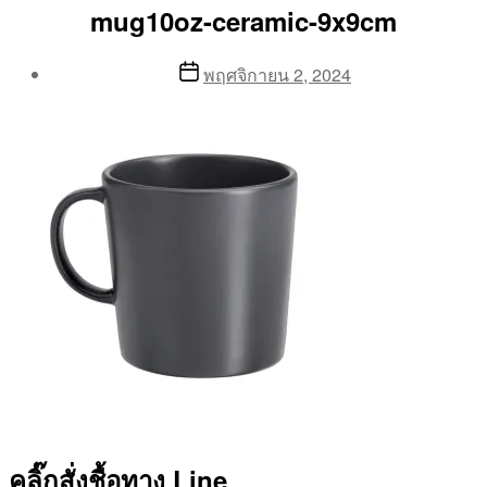
mug10oz-ceramic-9x9cm
Post
Post
พฤศจิกายน 2, 2024
author
date
By
Aea
คลิ๊กสั่งชื้อทาง Line