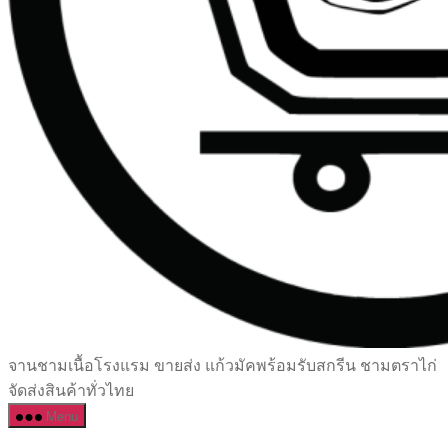
เซรามิค
จานชามเนื้อโรงแรม ขายส่ง แก้วมัคพร้อมรับสกรีน ชามตราไก่
ครบ
จัดส่งสินค้าทั่วไทย
ครัน
Menu
ราคา