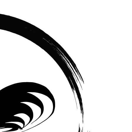
เซรามิค
ครบ
ครัน
ราคา
โรงงาน