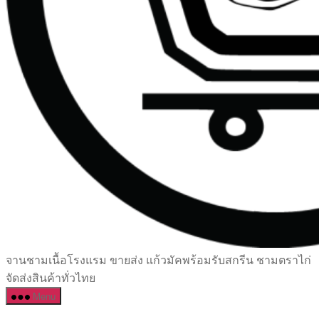
เซรามิค
จานชามเนื้อโรงแรม ขายส่ง แก้วมัคพร้อมรับสกรีน ชามตราไก่
ครบ
จัดส่งสินค้าทั่วไทย
ครัน
Menu
ราคา