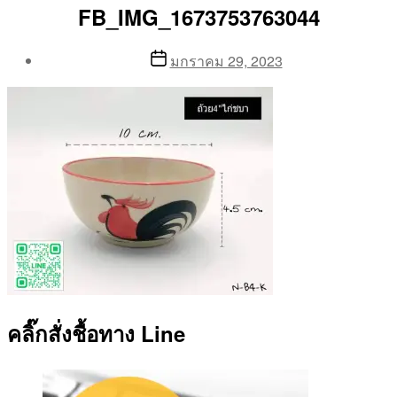
FB_IMG_1673753763044
Post
Post
มกราคม 29, 2023
author
date
By
Aea
คลิ๊กสั่งชื้อทาง Line