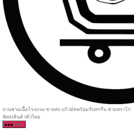
เซรามิค
จานชามเนื้อโรงแรม ขายส่ง แก้วมัคพร้อมรับสกรีน ชามตราไก่
ครบ
จัดส่งสินค้าทั่วไทย
ครัน
Menu
ราคา