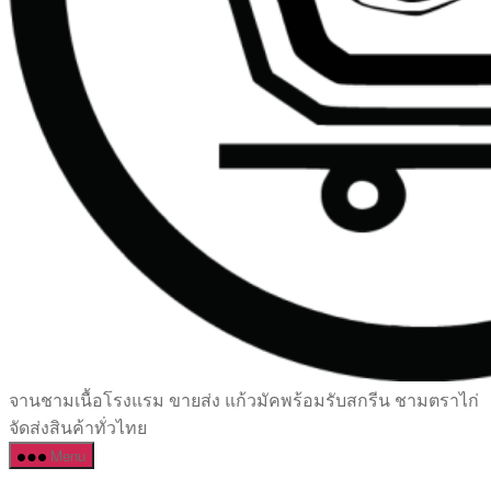
เซรามิค
จานชามเนื้อโรงแรม ขายส่ง แก้วมัคพร้อมรับสกรีน ชามตราไก่
ครบ
จัดส่งสินค้าทั่วไทย
ครัน
Menu
ราคา