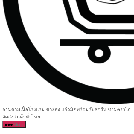
เซรามิค
จานชามเนื้อโรงแรม ขายส่ง แก้วมัคพร้อมรับสกรีน ชามตราไก่
ครบ
จัดส่งสินค้าทั่วไทย
ครัน
Menu
ราคา