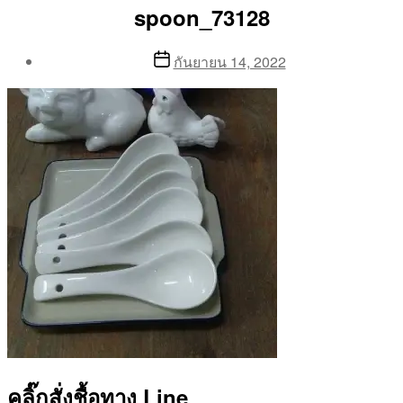
spoon_73128
Post
Post
กันยายน 14, 2022
author
date
By
Aea
คลิ๊กสั่งชื้อทาง Line