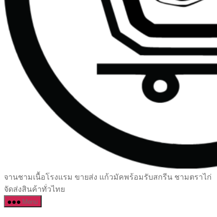
เซรามิค
จานชามเนื้อโรงแรม ขายส่ง แก้วมัคพร้อมรับสกรีน ชามตราไก่
ครบ
จัดส่งสินค้าทั่วไทย
ครัน
Menu
ราคา