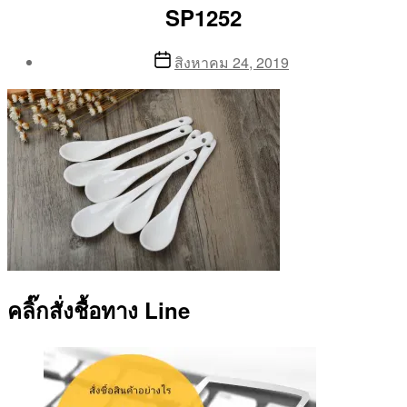
SP1252
Post
Post
สิงหาคม 24, 2019
author
date
By
Aea
คลิ๊กสั่งชื้อทาง Line