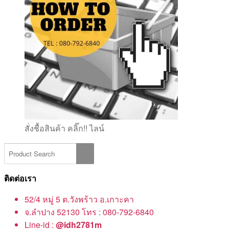
สั่งชื้อสินค้า คลิ๊ก!! ไลน์
ติดต่อเรา
52/4 หมู่ 5 ต.วังพร้าว อ.เกาะคา
จ.ลำปาง 52130 โทร : 080-792-6840
Line-id :
@idh2781m