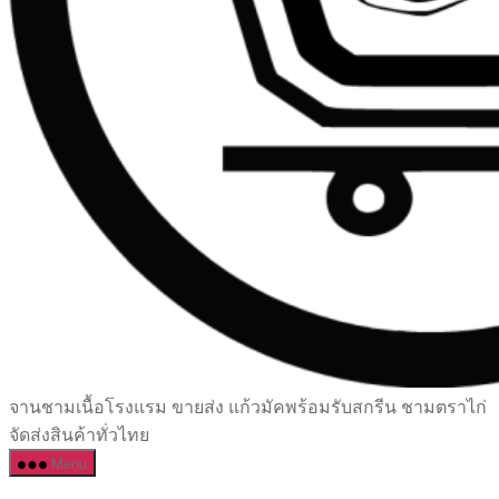
เซรามิค
จานชามเนื้อโรงแรม ขายส่ง แก้วมัคพร้อมรับสกรีน ชามตราไก่
ครบ
จัดส่งสินค้าทั่วไทย
ครัน
Menu
ราคา