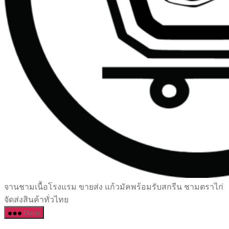
เซรามิค
จานชามเนื้อโรงแรม ขายส่ง แก้วมัคพร้อมรับสกรีน ชามตราไก่
ครบ
จัดส่งสินค้าทั่วไทย
ครัน
Menu
ราคา