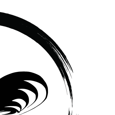
เซรามิค
ครบ
ครัน
ราคา
โรงงาน