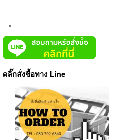
Post
author
By
Aea
คลิ๊กสั่งชื้อทาง Line