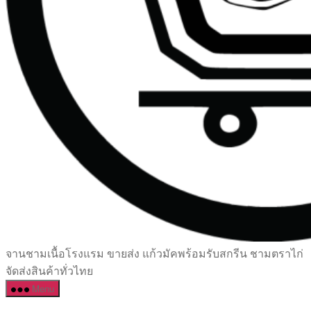
เซรามิค
จานชามเนื้อโรงแรม ขายส่ง แก้วมัคพร้อมรับสกรีน ชามตราไก่
ครบ
จัดส่งสินค้าทั่วไทย
ครัน
Menu
ราคา