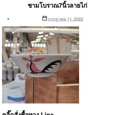
ชามโบราณ7นิ้วลายไก่
Post
Post
กรกฎาคม 11, 2022
author
date
By
Aea
คลิ๊กสั่งชื้อทาง Line