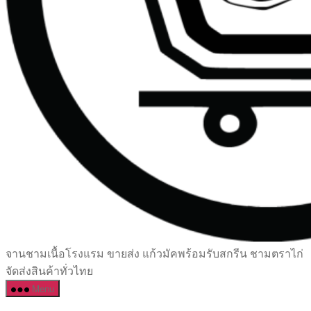
เซรามิค
จานชามเนื้อโรงแรม ขายส่ง แก้วมัคพร้อมรับสกรีน ชามตราไก่
ครบ
จัดส่งสินค้าทั่วไทย
ครัน
Menu
ราคา