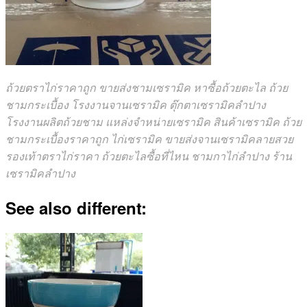
ถ้วยตราไก่ราคาถูก ขายส่งชามเซรามิค หาซื้อถ้วยตะไล ถ้วย
ชามกระเบื้อง โรงงานจานเซรามิค ตุ๊กตาเซรามิคลําปาง
โรงงานผลิตถ้วยชาม แหล่งจำหน่ายเซรามิค สินค้าเซรามิค ถ้วย
ชามกระเบื้องราคาถูก ไก่เซรามิค ขายส่งจานเซรามิคลายสวย
รองเท้าตราไก่ราคา ถ้วยตะไลซื้อที่ไหน ชามกาไก่ลําปาง ร้าน
เซรามิคลำปาง
See also different: