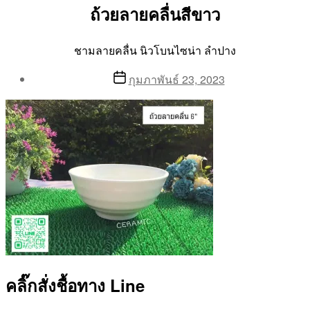
ถ้วยลายคลื่นสีขาว
ชามลายคลื่น นิวโบนไซน่า ลำปาง
Post
Post
กุมภาพันธ์ 23, 2023
author
date
By
Aea
คลิ๊กสั่งชื้อทาง Line