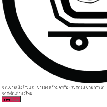
เซรามิค
จานชามเนื้อโรงแรม ขายส่ง แก้วมัคพร้อมรับสกรีน ชามตราไก่
ครบ
จัดส่งสินค้าทั่วไทย
ครัน
Menu
ราคา