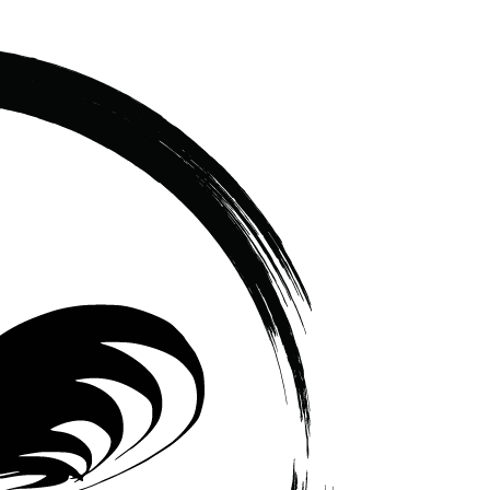
เซรามิค
ครบ
ครัน
ราคา
โรงงาน