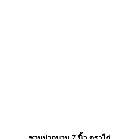
ชามปากบาน 7 นิ้ว ตราไก่