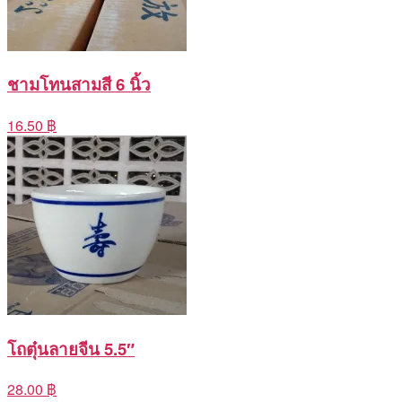
ชามโทนสามสี 6 นิ้ว
16.50 ฿
โถตุ๋นลายจีน 5.5″
28.00 ฿