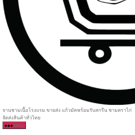
เซรามิค
จานชามเนื้อโรงแรม ขายส่ง แก้วมัคพร้อมรับสกรีน ชามตราไก่
ครบ
จัดส่งสินค้าทั่วไทย
ครัน
Menu
ราคา