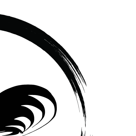
เซรามิค
ครบ
ครัน
ราคา
โรงงาน