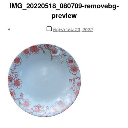
IMG_20220518_080709-removebg-
preview
Post
Post
พฤษภาคม 23, 2022
author
date
By
Aea