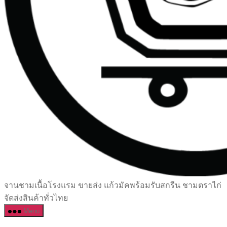
เซรามิค
จานชามเนื้อโรงแรม ขายส่ง แก้วมัคพร้อมรับสกรีน ชามตราไก่
ครบ
จัดส่งสินค้าทั่วไทย
ครัน
Menu
ราคา