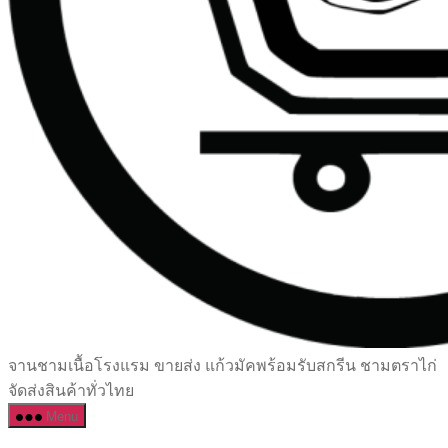
เซรามิค
จานชามเนื้อโรงแรม ขายส่ง แก้วมัคพร้อมรับสกรีน ชามตราไก่
ครบ
จัดส่งสินค้าทั่วไทย
ครัน
Menu
ราคา