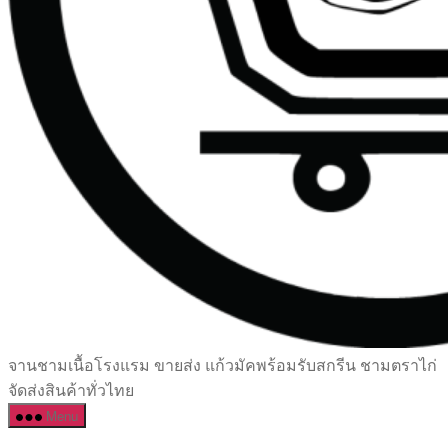
เซรามิค
จานชามเนื้อโรงแรม ขายส่ง แก้วมัคพร้อมรับสกรีน ชามตราไก่
ครบ
จัดส่งสินค้าทั่วไทย
ครัน
Menu
ราคา