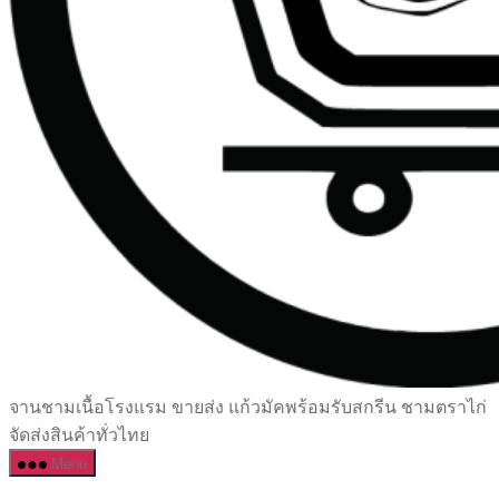
เซรามิค
จานชามเนื้อโรงแรม ขายส่ง แก้วมัคพร้อมรับสกรีน ชามตราไก่
ครบ
จัดส่งสินค้าทั่วไทย
ครัน
Menu
ราคา