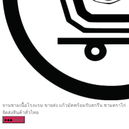
เซรามิค
จานชามเนื้อโรงแรม ขายส่ง แก้วมัคพร้อมรับสกรีน ชามตราไก่
ครบ
จัดส่งสินค้าทั่วไทย
ครัน
Menu
ราคา