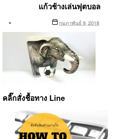
แก้วช้างเล่นฟุตบอล
Post
Post
กุมภาพันธ์ 9, 2018
author
date
By
Aea
คลิ๊กสั่งชื้อทาง Line