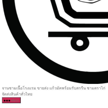
เซรามิค
จานชามเนื้อโรงแรม ขายส่ง แก้วมัคพร้อมรับสกรีน ชามตราไก่
ครบ
จัดส่งสินค้าทั่วไทย
ครัน
Menu
ราคา