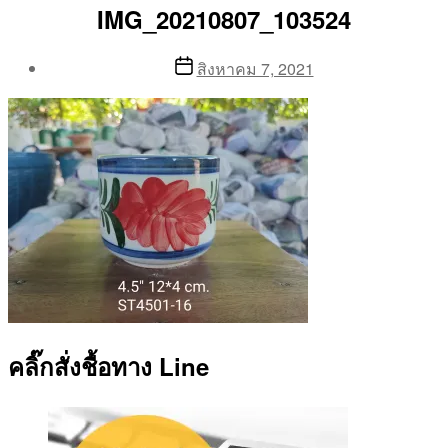
IMG_20210807_103524
Post
Post
สิงหาคม 7, 2021
author
date
By
Aea
คลิ๊กสั่งชื้อทาง Line