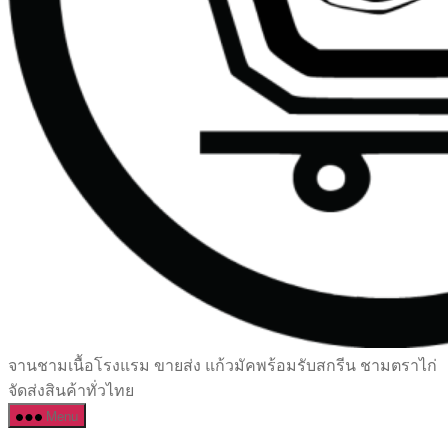
เซรามิค
จานชามเนื้อโรงแรม ขายส่ง แก้วมัคพร้อมรับสกรีน ชามตราไก่
ครบ
จัดส่งสินค้าทั่วไทย
ครัน
Menu
ราคา