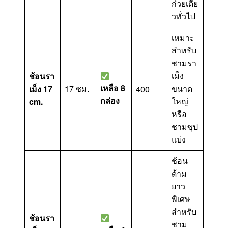
ก๋วยเตี๋ย
วทั่วไป
เหมาะ
สำหรับ
ชามรา
เม็ง
ช้อนรา
เหลือ 8
17 ซม.
ขนาด
เม็ง 17
400
กล่อง
ใหญ่
cm.
หรือ
ชามซุป
แบ่ง
ช้อน
ด้าม
ยาว
พิเศษ
สำหรับ
ช้อนรา
ชาม