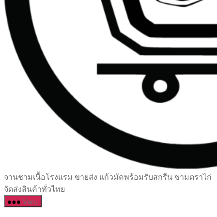
เซรามิค
จานชามเนื้อโรงแรม ขายส่ง แก้วมัคพร้อมรับสกรีน ชามตราไก่
ครบ
จัดส่งสินค้าทั่วไทย
ครัน
Menu
ราคา