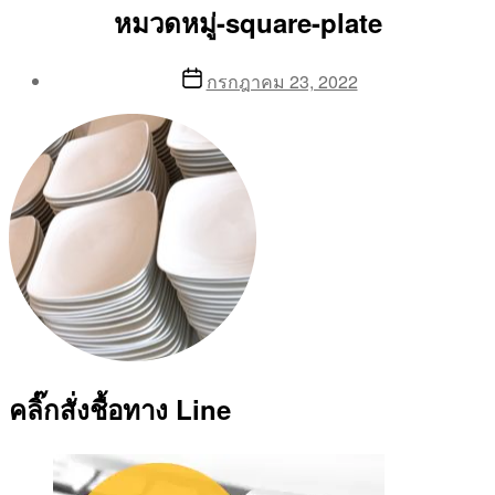
หมวดหมู่-square-plate
Post
Post
กรกฎาคม 23, 2022
author
date
By
Aea
คลิ๊กสั่งชื้อทาง Line