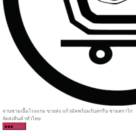
เซรามิค
จานชามเนื้อโรงแรม ขายส่ง แก้วมัคพร้อมรับสกรีน ชามตราไก่
ครบ
จัดส่งสินค้าทั่วไทย
ครัน
Menu
ราคา